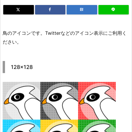
B!
鳥のアイコンです。Twitterなどのアイコン表示にご利用く
ださい。
128×128