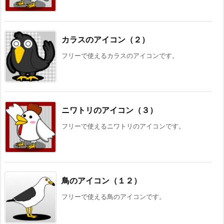
カラスのアイコン（２）
フリーで使えるカラスのアイコンです。
ニワトリのアイコン（３）
フリーで使えるニワトリのアイコンです。
鳥のアイコン（１２）
フリーで使える鳥のアイコンです。