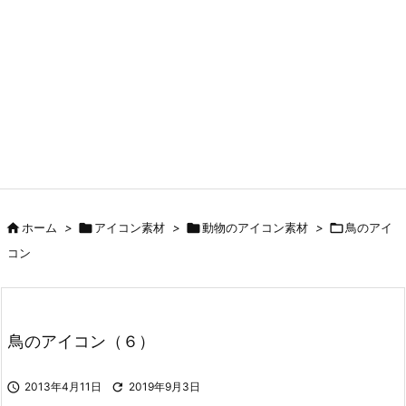

ホーム
>

アイコン素材
>

動物のアイコン素材
>

鳥のアイ
コン
鳥のアイコン（６）

2013年4月11日

2019年9月3日