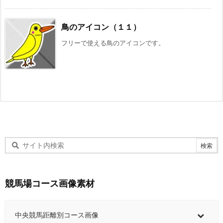
鳥のアイコン（１１）
フリーで使える鳥のアイコンです。
競馬場コース画像素材
中央競馬距離別コース画像