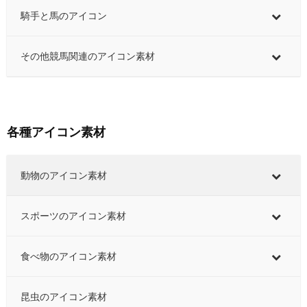
騎手と馬のアイコン
その他競馬関連のアイコン素材
各種アイコン素材
動物のアイコン素材
スポーツのアイコン素材
食べ物のアイコン素材
昆虫のアイコン素材