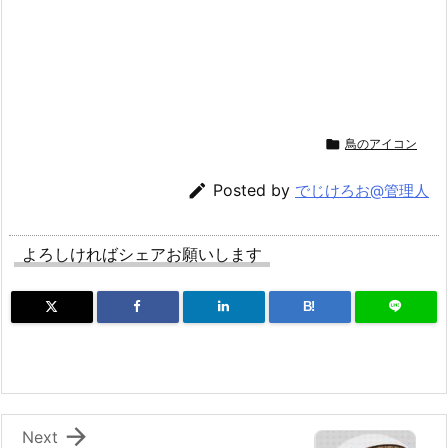

鳥のアイコン

Posted by
でじけろお@管理人
よろしければシェアお願いします
B!

Next