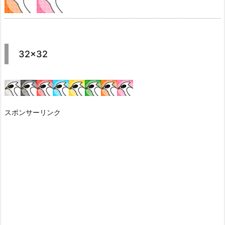
32×32
スポンサーリンク