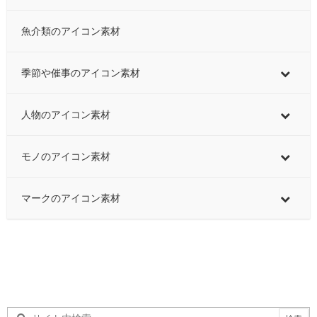
魚介類のアイコン素材
季節や催事のアイコン素材
人物のアイコン素材
モノのアイコン素材
マークのアイコン素材