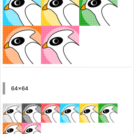
64×64