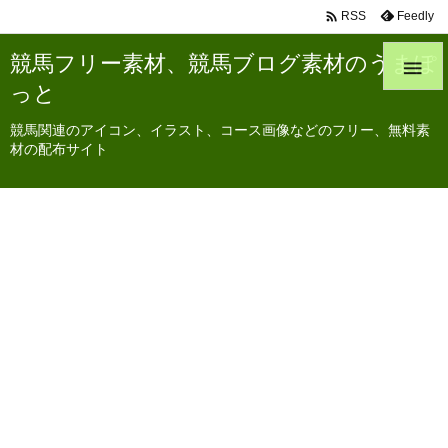

Feedly
RSS
競馬フリー素材、競馬ブログ素材のうまぽ

っと
競馬関連のアイコン、イラスト、コース画像などのフリー、無料素
材の配布サイト