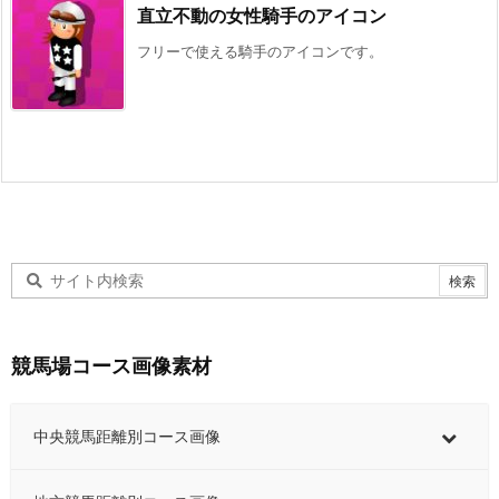
直立不動の女性騎手のアイコン
フリーで使える騎手のアイコンです。
競馬場コース画像素材
中央競馬距離別コース画像