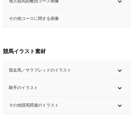
地方競馬距離別コース画像
その他コースに関する画像
競馬イラスト素材
競走馬／サラブレッドのイラスト
騎手のイラスト
その他競馬関連のイラスト