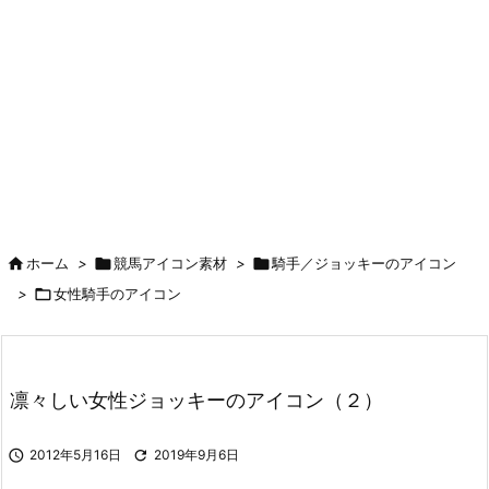

ホーム
>

競馬アイコン素材
>

騎手／ジョッキーのアイコン
>

女性騎手のアイコン
凛々しい女性ジョッキーのアイコン（２）

2012年5月16日

2019年9月6日