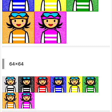
64×64