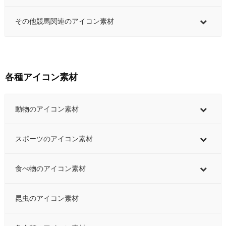
その他競馬関連のアイコン素材
各種アイコン素材
動物のアイコン素材
スポーツのアイコン素材
食べ物のアイコン素材
昆虫のアイコン素材