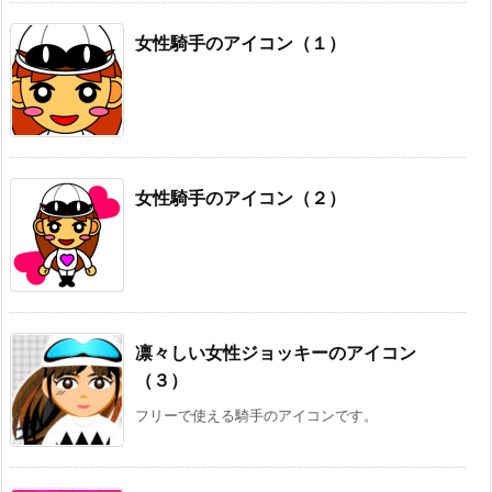
女性騎手のアイコン（１）
女性騎手のアイコン（２）
凛々しい女性ジョッキーのアイコン
（３）
フリーで使える騎手のアイコンです。