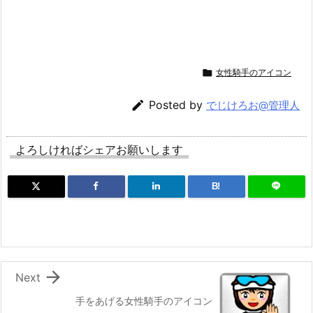

女性騎手のアイコン

Posted by
でじけろお@管理人
よろしければシェアお願いします
B!

Next
手をあげる女性騎手のアイコン