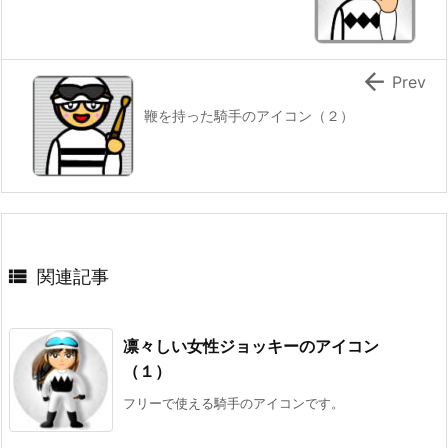

Prev
鞭を持った騎手のアイコン（２）

関連記事
凛々しい女性ジョッキーのアイコン
（１）
フリーで使える騎手のアイコンです。