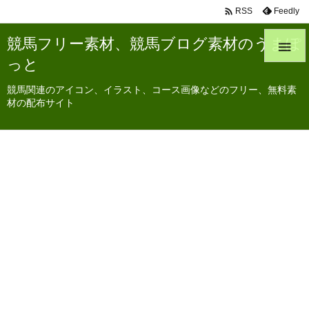

Feedly
RSS
競馬フリー素材、競馬ブログ素材のうまぽ

っと
競馬関連のアイコン、イラスト、コース画像などのフリー、無料素
材の配布サイト