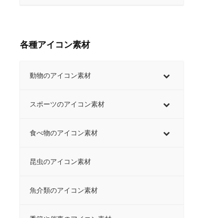
各種アイコン素材
動物のアイコン素材
スポーツのアイコン素材
食べ物のアイコン素材
昆虫のアイコン素材
魚介類のアイコン素材