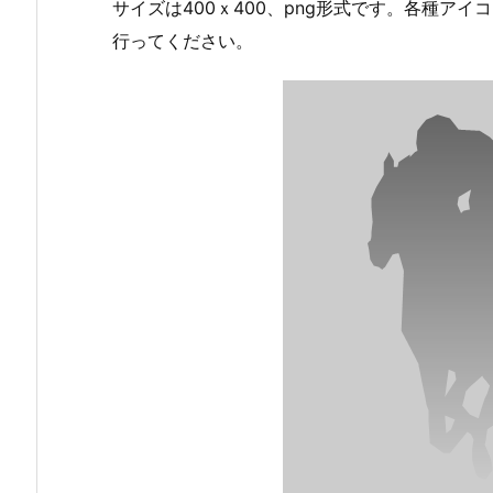
サイズは400ｘ400、png形式です。各種ア
行ってください。