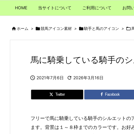
HOME
当サイトについて
ご利用について
お問

ホーム
>

競馬アイコン素材
>

騎手と馬のアイコン
>

馬に騎乗している騎手のシ

2021年7月6日

2026年3月16日
Twitter
Facebook
フリーで馬に騎乗している騎手のシルエットの
ます。背景は１～８枠までのカラーです。お好