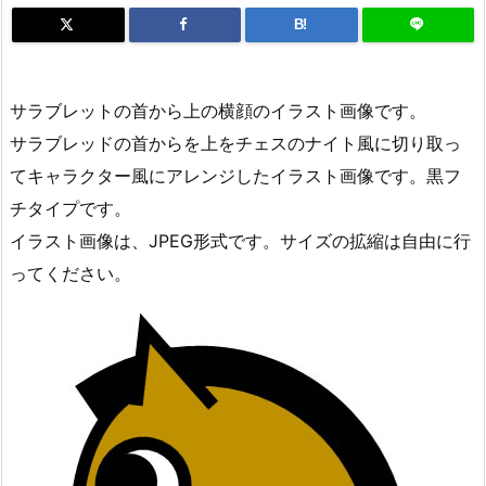
B!
サラブレットの首から上の横顔のイラスト画像です。
サラブレッドの首からを上をチェスのナイト風に切り取っ
てキャラクター風にアレンジしたイラスト画像です。黒フ
チタイプです。
イラスト画像は、JPEG形式です。サイズの拡縮は自由に行
ってください。