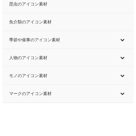
昆虫のアイコン素材
魚介類のアイコン素材
季節や催事のアイコン素材
人物のアイコン素材
モノのアイコン素材
マークのアイコン素材