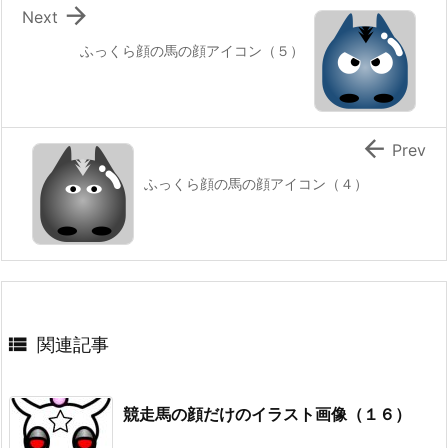

Next
ふっくら顔の馬の顔アイコン（５）

Prev
ふっくら顔の馬の顔アイコン（４）

関連記事
競走馬の顔だけのイラスト画像（１６）