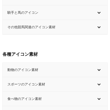
騎手と馬のアイコン
その他競馬関連のアイコン素材
各種アイコン素材
動物のアイコン素材
スポーツのアイコン素材
食べ物のアイコン素材