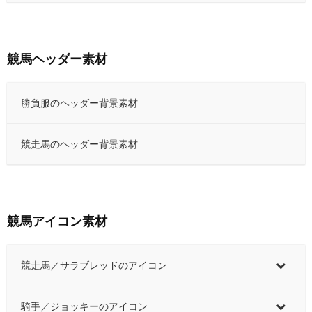
競馬ヘッダー素材
勝負服のヘッダー背景素材
競走馬のヘッダー背景素材
競馬アイコン素材
競走馬／サラブレッドのアイコン
騎手／ジョッキーのアイコン