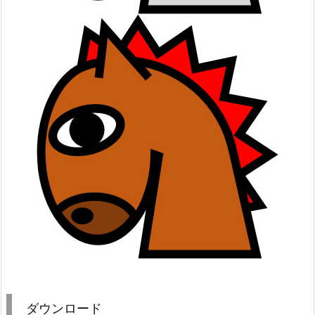
ダウンロード