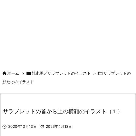

ホーム
>

競走馬／サラブレッドのイラスト
>

サラブレッドの
顔だけのイラスト
サラブレットの首から上の横顔のイラスト（１）

2020年10月13日

2026年4月18日