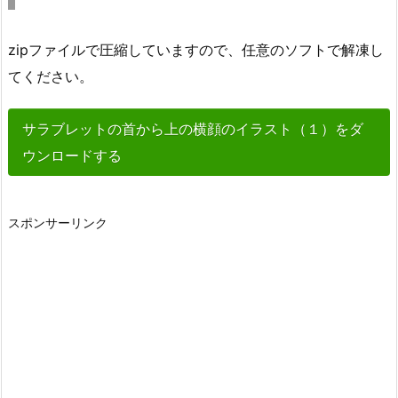
zipファイルで圧縮していますので、任意のソフトで解凍し
てください。
サラブレットの首から上の横顔のイラスト（１）をダ
ウンロードする
スポンサーリンク