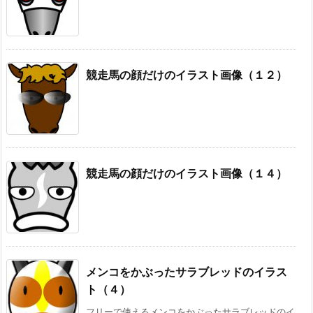
競走馬の顔だけのイラスト画像（１２）
競走馬の顔だけのイラスト画像（１４）
メンコをかぶったサラブレッドのイラス
ト（４）
フリーで使えるメンコをかぶったサラブレッドのイ