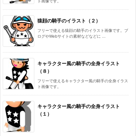
ト画像です。
猿顔の騎手のイラスト（２）
フリーで使える猿顔の騎手のイラスト画像です。ブ
ログやWebサイトの素材などなどに ...
キャラクター風の騎手の全身イラスト
（８）
フリーで使えるキャラクター風の騎手の全身イラス
ト画像です。
キャラクター風の騎手の全身イラスト
（１）