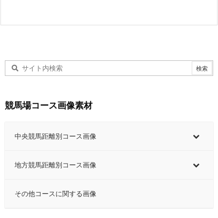
競馬場コース画像素材
中央競馬距離別コース画像
地方競馬距離別コース画像
その他コースに関する画像