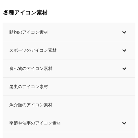
各種アイコン素材
動物のアイコン素材
スポーツのアイコン素材
食べ物のアイコン素材
昆虫のアイコン素材
魚介類のアイコン素材
季節や催事のアイコン素材