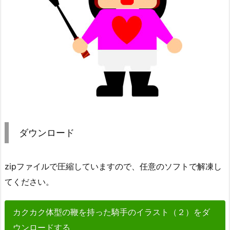
ダウンロード
zipファイルで圧縮していますので、任意のソフトで解凍し
てください。
カクカク体型の鞭を持った騎手のイラスト（２）をダ
ウンロードする