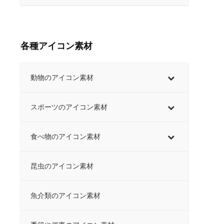
各種アイコン素材
動物のアイコン素材
スポーツのアイコン素材
食べ物のアイコン素材
昆虫のアイコン素材
魚介類のアイコン素材