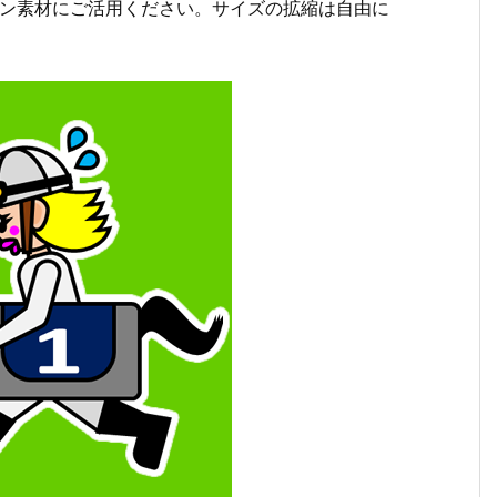
イコン素材にご活用ください。サイズの拡縮は自由に