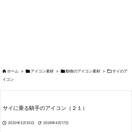

ホーム
>

アイコン素材
>

動物のアイコン素材
>

サイのア
イコン
サイに乗る騎手のアイコン（２１）

2020年3月30日

2026年4月17日