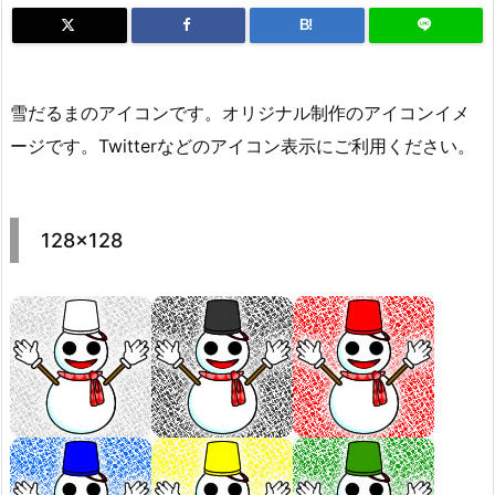
B!
雪だるまのアイコンです。オリジナル制作のアイコンイメ
ージです。Twitterなどのアイコン表示にご利用ください。
128×128