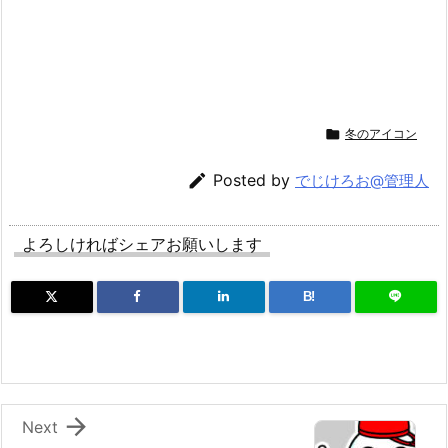

冬のアイコン

Posted by
でじけろお@管理人
よろしければシェアお願いします
B!

Next