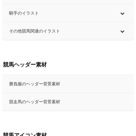
騎手のイラスト
その他競馬関連のイラスト
競馬ヘッダー素材
勝負服のヘッダー背景素材
競走馬のヘッダー背景素材
競馬アイコン素材