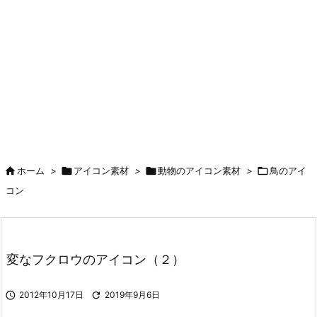

ホーム
>

アイコン素材
>

動物のアイコン素材
>

鳥のアイ
コン
変なフクロウのアイコン（２）

2012年10月17日

2019年9月6日