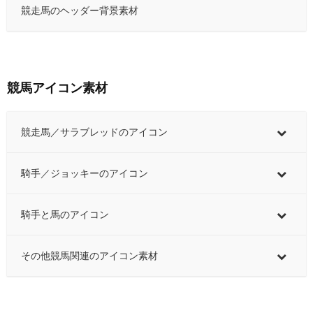
競走馬のヘッダー背景素材
競馬アイコン素材
競走馬／サラブレッドのアイコン
騎手／ジョッキーのアイコン
騎手と馬のアイコン
その他競馬関連のアイコン素材