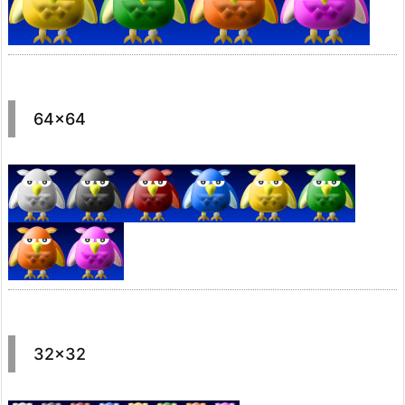
64×64
32×32