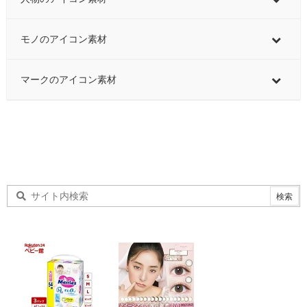
モノのアイコン素材
マークのアイコン素材