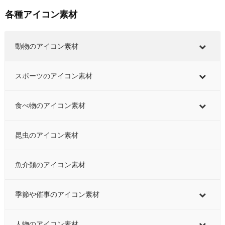
各種アイコン素材
動物のアイコン素材
スポーツのアイコン素材
食べ物のアイコン素材
昆虫のアイコン素材
魚介類のアイコン素材
季節や催事のアイコン素材
人物のアイコン素材