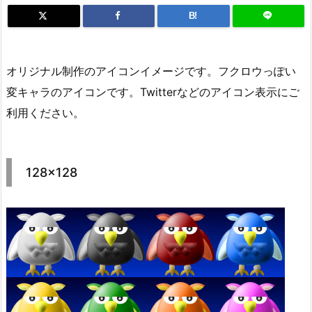
B!
オリジナル制作のアイコンイメージです。フクロウっぽい
変キャラのアイコンです。Twitterなどのアイコン表示にご
利用ください。
128×128