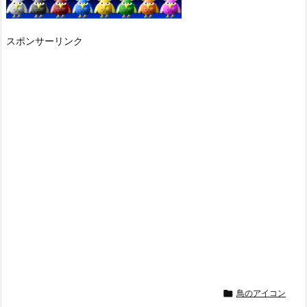
スポンサーリンク

鳥のアイコン