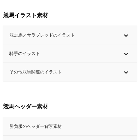
競馬イラスト素材
競走馬／サラブレッドのイラスト
騎手のイラスト
その他競馬関連のイラスト
競馬ヘッダー素材
勝負服のヘッダー背景素材