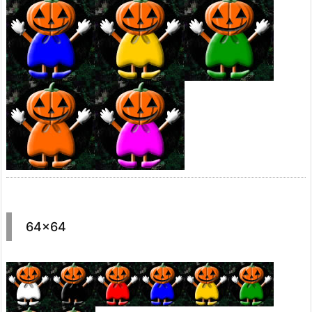
64×64