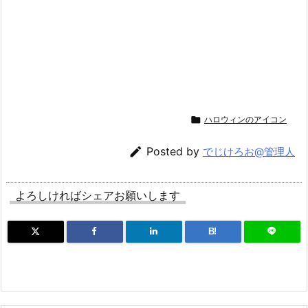

ハロウィンのアイコン

Posted by
でじけろお@管理人
よろしければシェアお願いします
B!