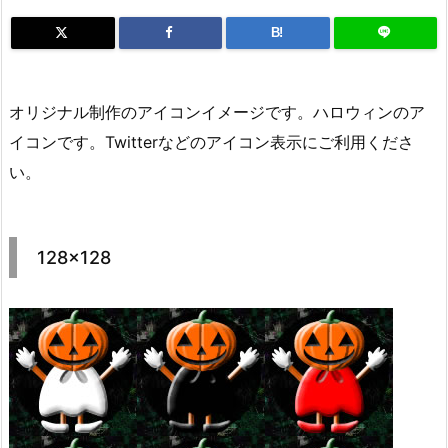
B!
オリジナル制作のアイコンイメージです。ハロウィンのア
イコンです。Twitterなどのアイコン表示にご利用くださ
い。
128×128