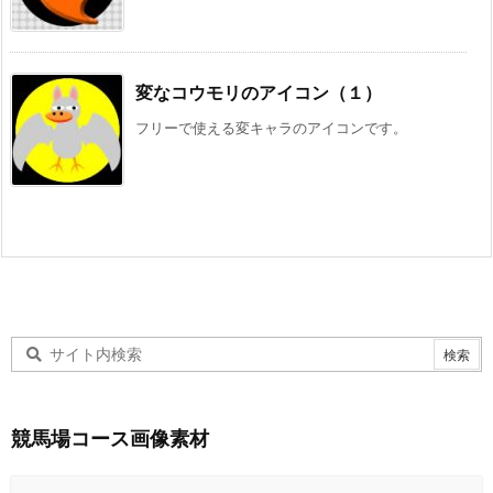
変なコウモリのアイコン（１）
フリーで使える変キャラのアイコンです。
競馬場コース画像素材