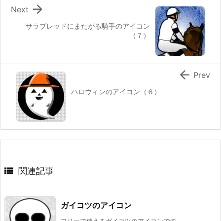

Next
サラブレッドにまたがる騎手のアイコン
（７）

Prev
ハロウィンのアイコン（６）

関連記事
ガイコツのアイコン