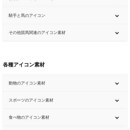
騎手と馬のアイコン
その他競馬関連のアイコン素材
各種アイコン素材
動物のアイコン素材
スポーツのアイコン素材
食べ物のアイコン素材