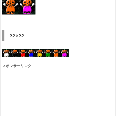
32×32
スポンサーリンク