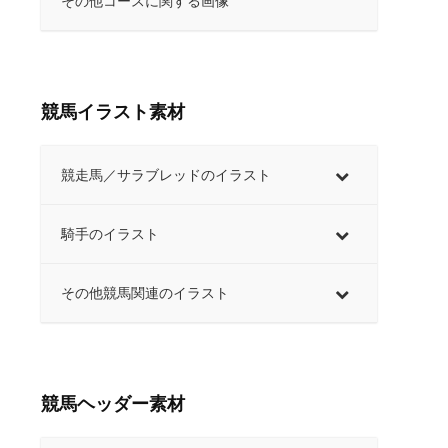
その他コースに関する画像
競馬イラスト素材
競走馬／サラブレッドのイラスト
騎手のイラスト
その他競馬関連のイラスト
競馬ヘッダー素材