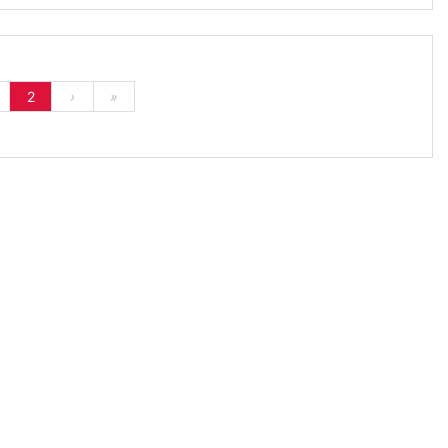
2
›
»