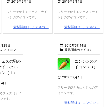

2019年9月4日

2019年9月4日
フリーで使えるチェス（ナイ
フリーで使えるチェス（ナイ
ト）のアイコンです。
ト）のアイコンです。
素材詳細
チェスの ...
素材詳細
チェスの ...
5月25日

2012年5月14日
連のアイコン

競馬関連のアイコン
チェスの駒の
ニンジンのア
ナイトのアイ
イコン（３）
コン（１）

2019年9月4日
月4日
フリーで使えるにんじんのア
イコンです。
るチェス（ナイ
ンです。
素材詳細
ニンジン ...