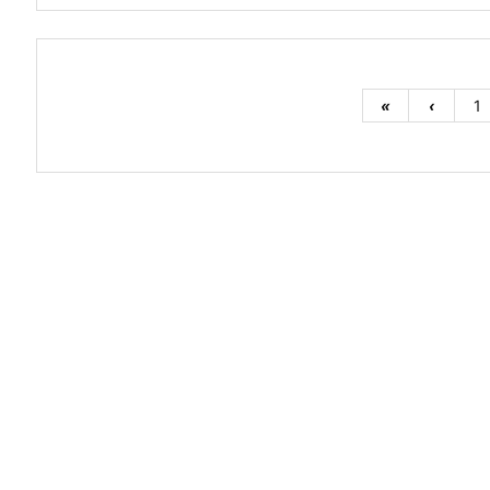
«
‹
1