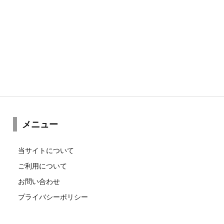
メニュー
当サイトについて
ご利用について
お問い合わせ
プライバシーポリシー