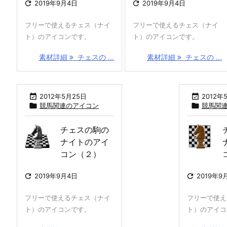

2019年9月4日

2019年9月4日
フリーで使えるチェス（ナイ
フリーで使えるチェス（ナイ
ト）のアイコンです。
ト）のアイコンです。
素材詳細
チェスの ...
素材詳細
チェスの ...

2012年5月25日

2012年

競馬関連のアイコン

競馬関
チェスの駒の
ナイトのアイ
コン（２）

2019年9月4日

2019年9
フリーで使えるチェス（ナイ
フリーで使え
ト）のアイコンです。
ト）のアイコ