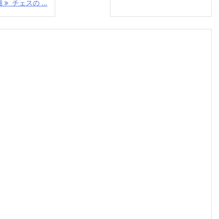
細
チェスの ...