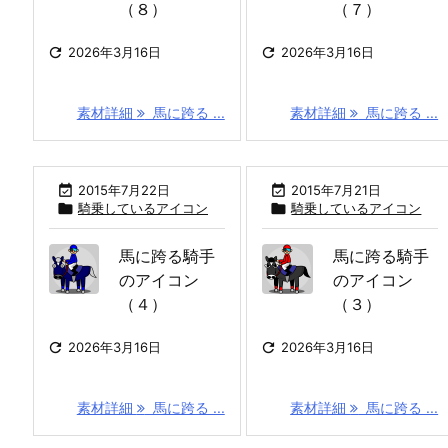
（８）
（７）

2026年3月16日

2026年3月16日
素材詳細
馬に跨る ...
素材詳細
馬に跨る ...

2015年7月22日

2015年7月21日

騎乗しているアイコン

騎乗しているアイコン
馬に跨る騎手
馬に跨る騎手
のアイコン
のアイコン
（４）
（３）

2026年3月16日

2026年3月16日
素材詳細
馬に跨る ...
素材詳細
馬に跨る ...