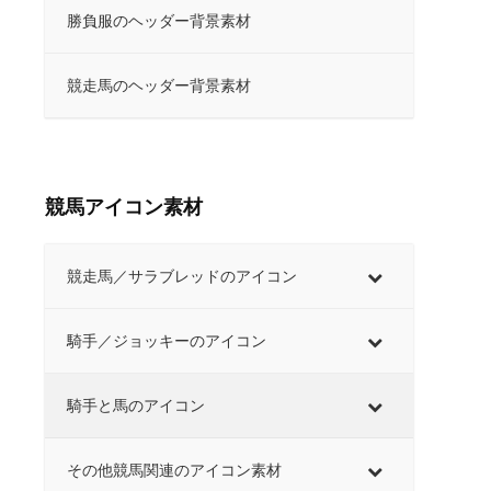
勝負服のヘッダー背景素材
競走馬のヘッダー背景素材
競馬アイコン素材
競走馬／サラブレッドのアイコン
騎手／ジョッキーのアイコン
騎手と馬のアイコン
その他競馬関連のアイコン素材