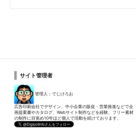
サイト管理者
管理人：でじけろお
広告印刷会社でデザイン、中小企業の販促・営業推進などで企
画提案書やカタログ、Webサイト制作などを経験。フリー素材
の制作に目覚め10年ほど個人で活動を続けております。