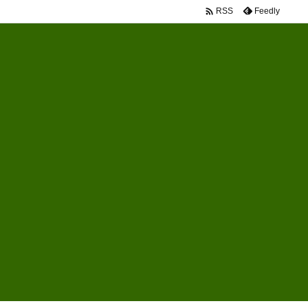

Feedly
RSS