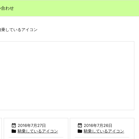
い合わせ
騎乗しているアイコン

2016年7月27日

2016年7月26日

騎乗しているアイコン

騎乗しているアイコン