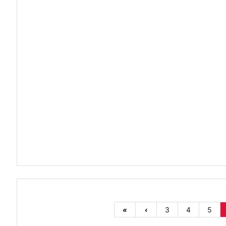
«
‹
3
4
5