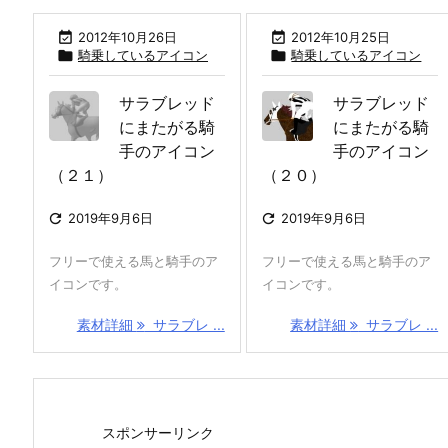

2012年10月26日

2012年10月25日

騎乗しているアイコン

騎乗しているアイコン
サラブレッド
サラブレッド
にまたがる騎
にまたがる騎
手のアイコン
手のアイコン
（２１）
（２０）

2019年9月6日

2019年9月6日
フリーで使える馬と騎手のア
フリーで使える馬と騎手のア
イコンです。
イコンです。
素材詳細
サラブレ ...
素材詳細
サラブレ ...
スポンサーリンク